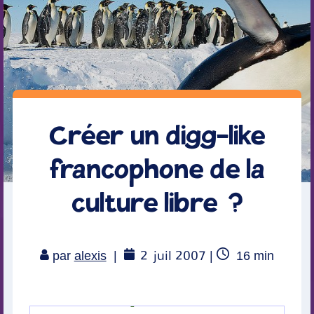
Créer un digg-like
francophone de la
culture libre ?
2
juil 2007
Temps
par
alexis
|
|
16
min
de
lecture