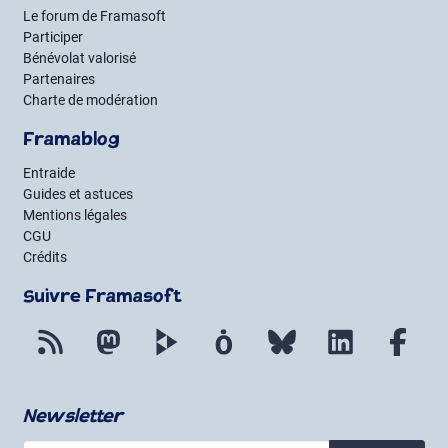
Le forum de Framasoft
Participer
Bénévolat valorisé
Partenaires
Charte de modération
Framablog
Entraide
Guides et astuces
Mentions légales
CGU
Crédits
Suivre Framasoft
Flux RSS
Mastodon
PeerTube
Mobilizon
Bluesky
LinkedIn
Fac
Newsletter