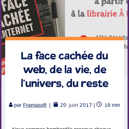
La face cachée du
web, de la vie, de
l’univers, du reste
20
juin 2017
Temps
par
Framasoft
|
|
19
min
de
lecture