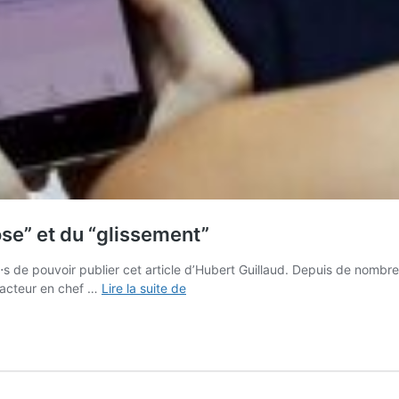
ose” et du “glissement”
 de pouvoir publier cet article d’Hubert Guillaud. Depuis de nombr
StopCovid :
édacteur en chef …
Lire la suite de
le
double
risque
de
la