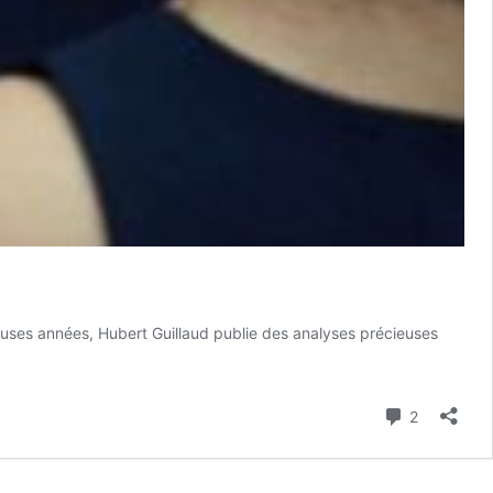
euses années, Hubert Guillaud publie des analyses précieuses
Commenta
2