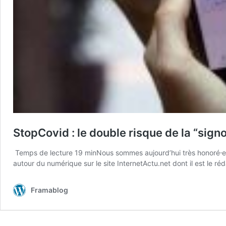
StopCovid : le double risque de la “sign
Temps de lecture 19 minNous sommes aujourd’hui très honoré⋅e⋅s
autour du numérique sur le site InternetActu.net dont il est le r
Framablog