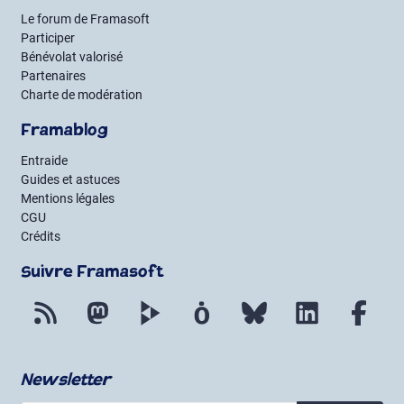
Le forum de Framasoft
Participer
Bénévolat valorisé
Partenaires
Charte de modération
Framablog
Entraide
Guides et astuces
Mentions légales
CGU
Crédits
Suivre Framasoft
Flux RSS
Mastodon
PeerTube
Mobilizon
Bluesky
LinkedIn
Fac
Newsletter