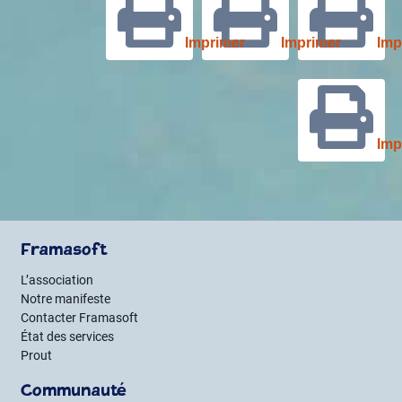
Imprimer
Imprimer
Imp
Imp
Framasoft
L’association
Notre manifeste
Contacter Framasoft
État des services
Prout
Communauté