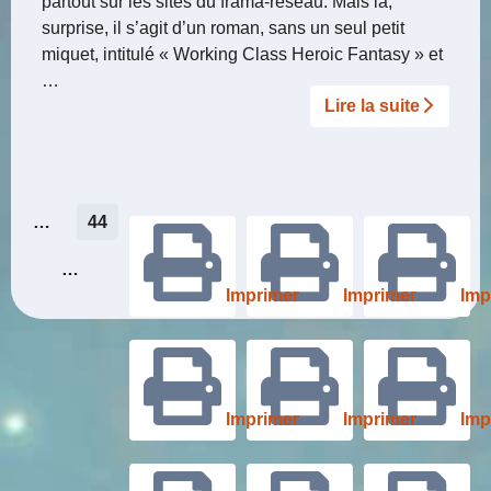
partout sur les sites du frama-réseau. Mais là,
surprise, il s’agit d’un roman, sans un seul petit
miquet, intitulé « Working Class Heroic Fantasy » et
…
Lire la suite­­
Pagination
…
44
des
…
Imprimer
Imprimer
Imp
publications
Imprimer
Imprimer
Imp