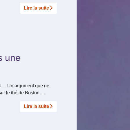
Lire la suite­­
as une
ight… Un argument que ne
 sur le thé de Boston …
Lire la suite­­