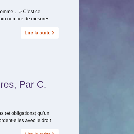
l’homme… » C’est ce
rtain nombre de mesures
Lire la suite­­
bres, Par C.
tés (et obligations) qu’un
rdent-elles avec le droit