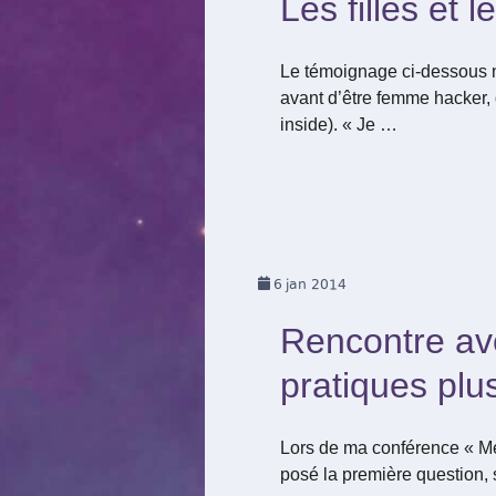
Les filles et le
Le témoignage ci-dessous ne 
avant d’être femme hacker, q
inside). « Je …
6
jan 2014
Rencontre ave
pratiques plu
Lors de ma conférence « Me
posé la première question, s