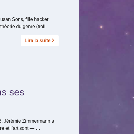
Susan Sons, fille hacker
héorie du genre (troll
Lire la suite­­
ns ses
013, Jérémie Zimmermann a
re et l’art sont — …