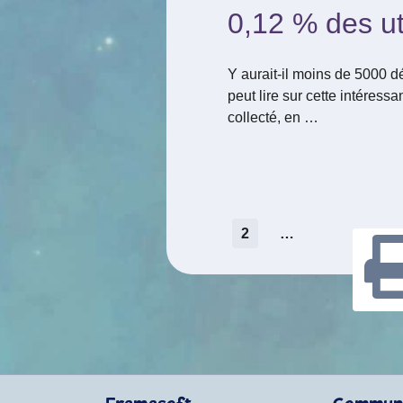
0,12 % des ut
Y aurait-il moins de 5000 dé
peut lire sur cette intéressa
collecté, en …
Pagination
2
…
des
publications