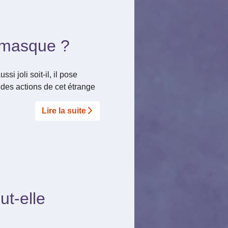
e masque ?
 joli soit-il, il pose
 des actions de cet étrange
Lire la suite­­
ut-elle