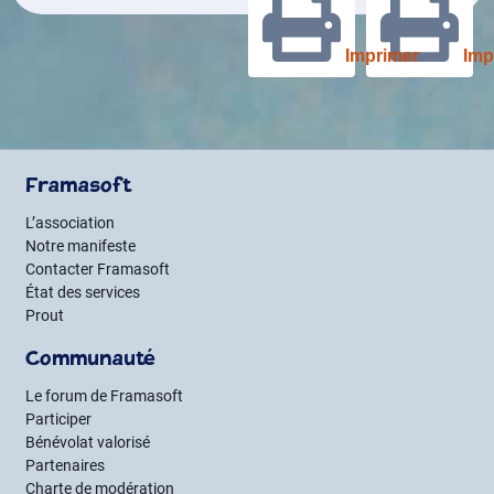
des
Imprimer
Imp
publications
Framasoft
L’association
Notre manifeste
Contacter Framasoft
État des services
Prout
Communauté
Le forum de Framasoft
Participer
Bénévolat valorisé
Partenaires
Charte de modération