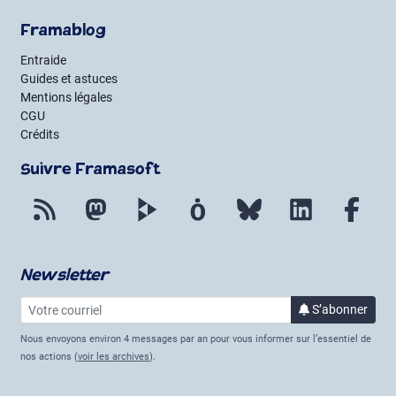
Framablog
Entraide
Guides et astuces
Mentions légales
CGU
Crédits
Suivre Framasoft
Flux RSS
Mastodon
PeerTube
Mobilizon
Bluesky
LinkedIn
Fac
Newsletter
Votre courriel
à la 
S’abonner
Nous envoyons environ 4 messages par an pour vous informer sur l’essentiel de
nos actions (
voir les archives
).