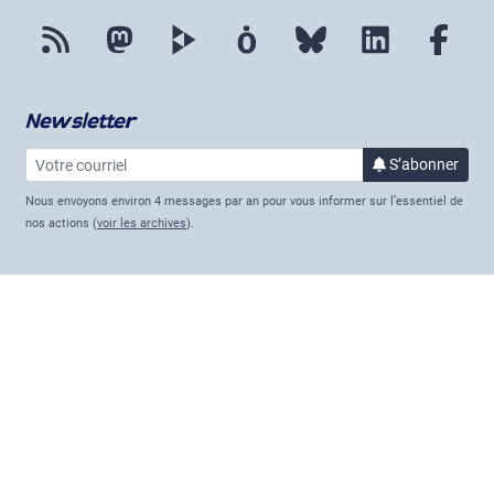
Flux RSS
Mastodon
PeerTube
Mobilizon
Bluesky
LinkedIn
Fac
Newsletter
Votre courriel
à la 
S’abonner
Nous envoyons environ 4 messages par an pour vous informer sur l’essentiel de
nos actions (
voir les archives
).