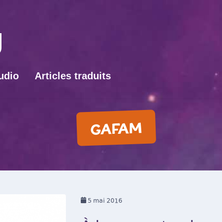
udio
Articles traduits
GAFAM
5
mai 2016