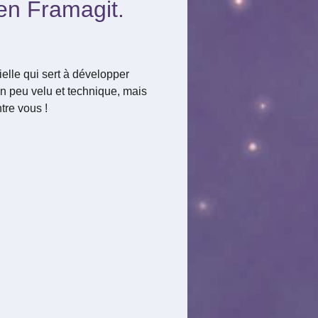
 en Framagit.
cielle qui sert à développer
un peu velu et technique, mais
ntre vous !