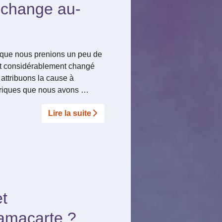
 change au-
 que nous prenions un peu de
nt considérablement changé
attribuons la cause à
ériques que nous avons …
Lire la suite­­
t
ramacarte ?