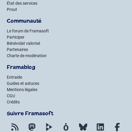
État des services
Prout
Communauté
Le forum de Framasoft
Participer
Bénévolat valorisé
Partenaires
Charte de modération
Framablog
Entraide
Guides et astuces
Mentions légales
CGU
Crédits
Suivre Framasoft
Flux RSS
Mastodon
PeerTube
Mobilizon
Bluesky
LinkedIn
Fac