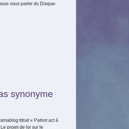
-nous vous parler du Disque-
 pas synonyme
amablog titrait « Patriot act à
Le projet de loi sur le