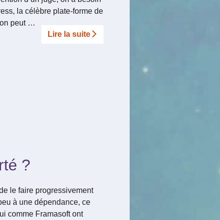
ss, la célèbre plate-forme de
’on peut …
Lire la suite­­
rté ?
de le faire progressivement
 peu à une dépendance, ce
 qui comme Framasoft ont