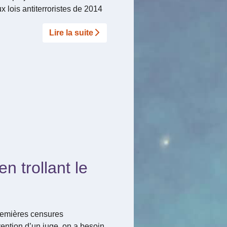
 lois antiterroristes de 2014
Lire la suite­­
n trollant le
premières censures
vention d’un juge, on a besoin