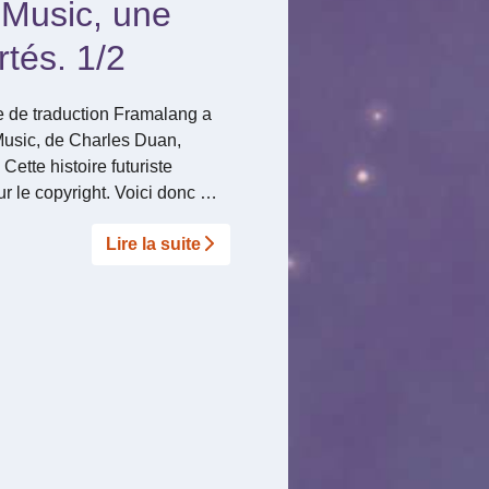
 Music, une
rtés. 1/2
e de traduction Framalang a
 Music, de Charles Duan,
Cette histoire futuriste
ur le copyright. Voici donc …
Lire la suite­­