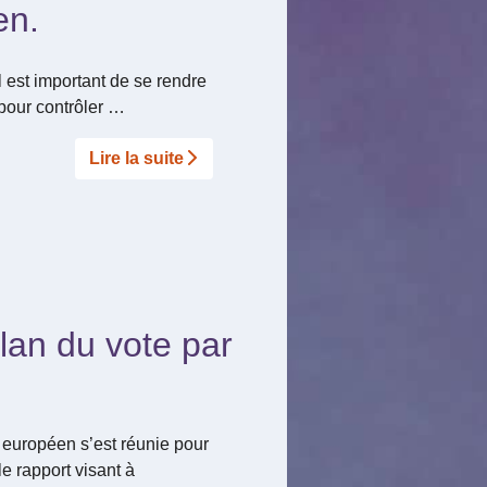
en.
l est important de se rendre
pour contrôler …
Lire la suite­­
ilan du vote par
 européen s’est réunie pour
le rapport visant à