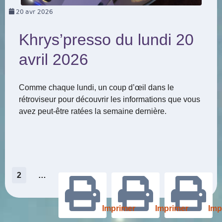
20
avr 2026
Khrys’presso du lundi 20
avril 2026
Comme chaque lundi, un coup d’œil dans le
rétroviseur pour découvrir les informations que vous
avez peut-être ratées la semaine dernière.
Pagination
2
…
des
Imprimer
Imprimer
Imp
publications