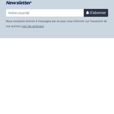
Newsletter
Votre courriel
à la 
S’abonner
Nous envoyons environ 4 messages par an pour vous informer sur l’essentiel de
nos actions (
voir les archives
).