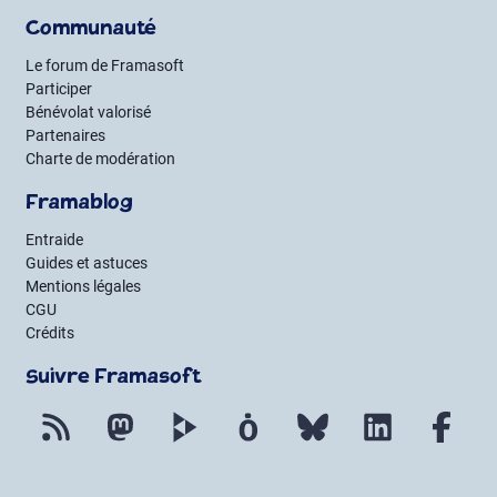
Communauté
Le forum de Framasoft
Participer
Bénévolat valorisé
Partenaires
Charte de modération
Framablog
Entraide
Guides et astuces
Mentions légales
CGU
Crédits
Suivre Framasoft
Flux RSS
Mastodon
PeerTube
Mobilizon
Bluesky
LinkedIn
Fac