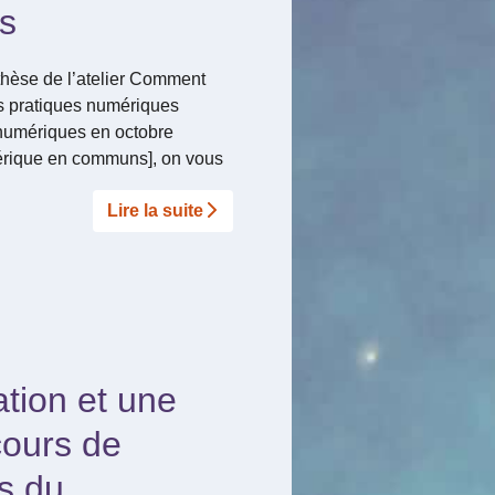
s
nthèse de l’atelier Comment
s pratiques numériques
numériques en octobre
érique en communs], on vous
Lire la suite­­
tion et une
cours de
ts du