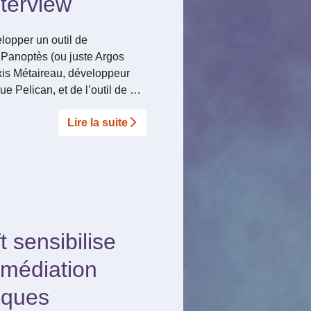
nterview
lopper un outil de
Panoptès (ou juste Argos
exis Métaireau, développeur
ue Pelican, et de l’outil de …
Lire la suite­­
sensibilise
 médiation
iques