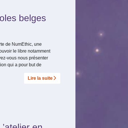
coles belges
rte de NumEthic, une
uvoir le libre notamment
vez-vous nous présenter
on qui a pour but de
Lire la suite­­
’atelier en