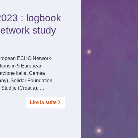
023 : logbook
Network study
e European ECHO Network
ations in 5 European
rzione Italia, Ceméa
any), Solidar Foundation
Studije (Croatia), …
Lire la suite­­