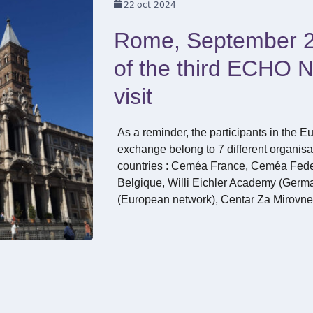
22
oct 2024
Rome, September 2
of the third ECHO 
visit
As a reminder, the participants in th
exchange belong to 7 different organis
countries : Ceméa France, Ceméa Fede
Belgique, Willi Eichler Academy (Germ
(European network), Centar Za Mirovne 