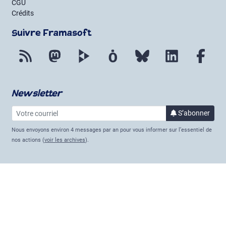
CGU
Crédits
Suivre Framasoft
Flux RSS
Mastodon
PeerTube
Mobilizon
Bluesky
LinkedIn
Fac
Newsletter
Votre courriel
à la 
S’abonner
Nous envoyons environ 4 messages par an pour vous informer sur l’essentiel de
nos actions (
voir les archives
).