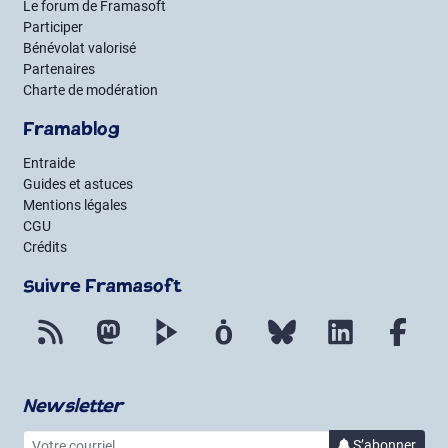
Le forum de Framasoft
Participer
Bénévolat valorisé
Partenaires
Charte de modération
Framablog
Entraide
Guides et astuces
Mentions légales
CGU
Crédits
Suivre Framasoft
Flux RSS
Mastodon
PeerTube
Mobilizon
Bluesky
LinkedIn
Fac
Newsletter
Votre courriel
à la 
S’abonner