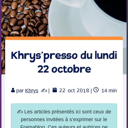
Khrys’presso du lundi
22 octobre
22
oct 2018
Temps
par
Khrys
|
|
14
min
de
lecture