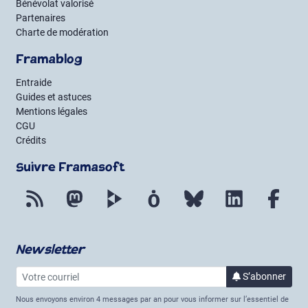
Bénévolat valorisé
Partenaires
Charte de modération
Framablog
Entraide
Guides et astuces
Mentions légales
CGU
Crédits
Suivre Framasoft
Flux RSS
Mastodon
PeerTube
Mobilizon
Bluesky
LinkedIn
Fac
Newsletter
Votre courriel
à la 
S’abonner
Nous envoyons environ 4 messages par an pour vous informer sur l’essentiel de