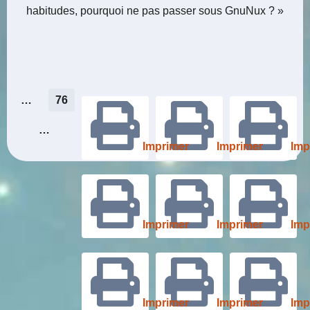
habitudes, pourquoi ne pas passer sous GnuNux ? »
Pagination
…
76
des
…
Imprimer
Imprimer
Imp
publications
Imprimer
Imprimer
Imp
Imprimer
Imprimer
Imp