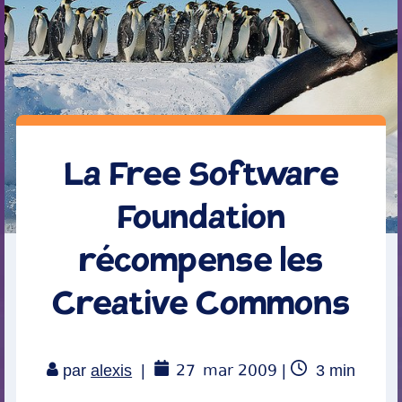
La Free Software
Foundation
récompense les
Creative Commons
27
mar 2009
Temps
par
alexis
|
|
3
min
de