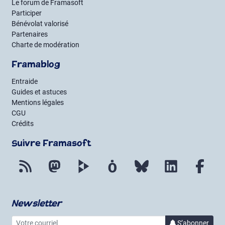
Le forum de Framasoft
Participer
Bénévolat valorisé
Partenaires
Charte de modération
Framablog
Entraide
Guides et astuces
Mentions légales
CGU
Crédits
Suivre Framasoft
Flux RSS
Mastodon
PeerTube
Mobilizon
Bluesky
LinkedIn
Fac
Newsletter
Votre courriel
à la 
S’abonner