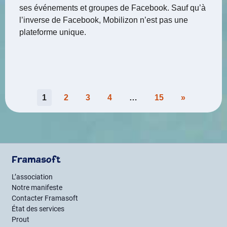
ses événements et groupes de Facebook. Sauf qu’à
l’inverse de Facebook, Mobilizon n’est pas une
plateforme unique.
Pagination
1
2
3
4
…
15
»
des
publications
Framasoft
L’association
Notre manifeste
Contacter Framasoft
État des services
Prout