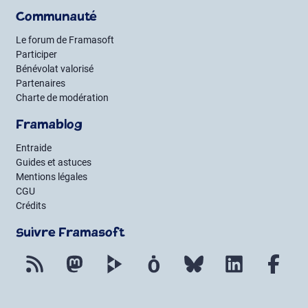
Communauté
Le forum de Framasoft
Participer
Bénévolat valorisé
Partenaires
Charte de modération
Framablog
Entraide
Guides et astuces
Mentions légales
CGU
Crédits
Suivre Framasoft
Flux RSS
Mastodon
PeerTube
Mobilizon
Bluesky
LinkedIn
Fac