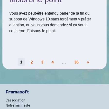
Vous avez peut-être entendu parler de la fin du
support de Windows 10 sans forcément y prêter
attention, ou vous vous demandez si ça vous
concerne. Faisons le point.
Pagination
1
2
3
4
…
36
»
des
publications
Framasoft
L’association
Notre manifeste