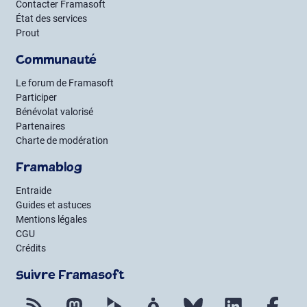
Contacter Framasoft
État des services
Prout
Communauté
Le forum de Framasoft
Participer
Bénévolat valorisé
Partenaires
Charte de modération
Framablog
Entraide
Guides et astuces
Mentions légales
CGU
Crédits
Suivre Framasoft
Flux RSS
Mastodon
PeerTube
Mobilizon
Bluesky
LinkedIn
Fac