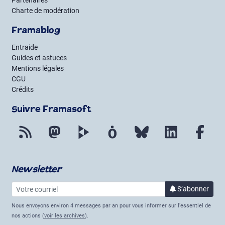
Partenaires
Charte de modération
Framablog
Entraide
Guides et astuces
Mentions légales
CGU
Crédits
Suivre Framasoft
Flux RSS
Mastodon
PeerTube
Mobilizon
Bluesky
LinkedIn
Fac
Newsletter
Votre courriel
à la 
S’abonner
Nous envoyons environ 4 messages par an pour vous informer sur l’essentiel de
nos actions (
voir les archives
).