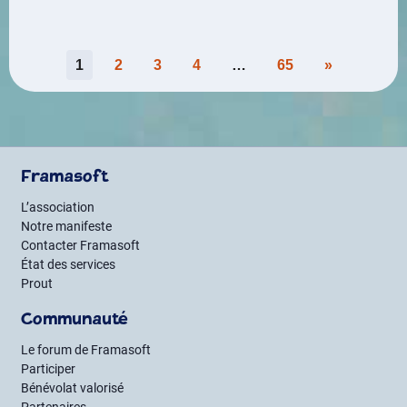
Pagination
1
2
3
4
…
65
»
des
publications
Framasoft
L’association
Notre manifeste
Contacter Framasoft
État des services
Prout
Communauté
Le forum de Framasoft
Participer
Bénévolat valorisé