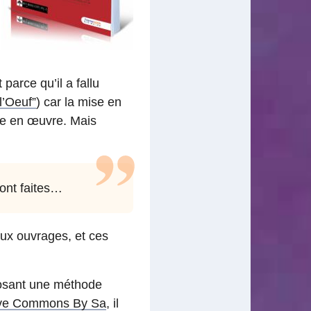
arce qu’il a fallu
l’Oeuf”
) car la mise en
re en œuvre. Mais
sont faites…
aux ouvrages, et ces
osant une méthode
ive Commons By Sa
, il