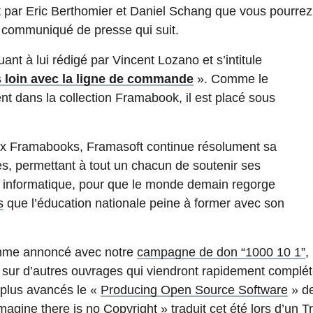
t par Eric Berthomier et Daniel Schang que vous pourrez
 communiqué de presse qui suit.
uant à lui rédigé par Vincent Lozano et s’intitule
s loin avec la ligne de commande
». Comme le
t dans la collection Framabook, il est placé sous
x Framabooks, Framasoft continue résolument sa
es, permettant à tout un chacun de soutenir ses
n informatique, pour que le monde demain regorge
s
que l’éducation nationale peine à former avec son
Comme annoncé avec notre
campagne de don “1000 10 1”
,
 sur d’autres ouvrages qui viendront rapidement compléte
 plus avancés le «
Producing Open Source Software
» de
magine there is no Copyright
» traduit cet été lors d’un