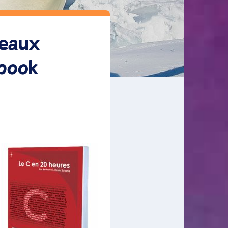
veaux
abook