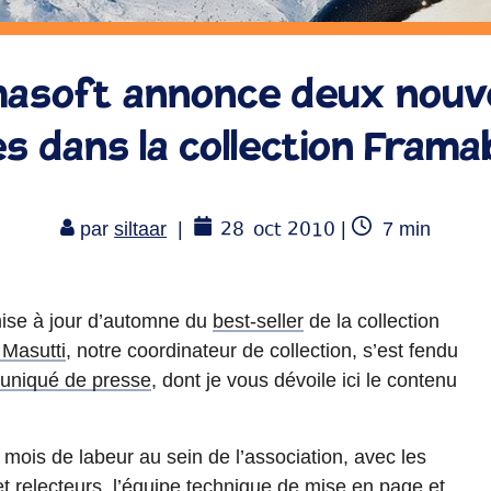
asoft annonce deux nou
es dans la collection Fram
28
oct 2010
Temps
par
siltaar
|
|
7
min
de
lecture
 mise à jour d’automne du
best-seller
de la collection
 Masutti
, notre coordinateur de collection, s’est fendu
niqué de presse
, dont je vous dévoile ici le contenu
 mois de labeur au sein de l’association, avec les
t relecteurs, l’
équipe technique
de mise en page et