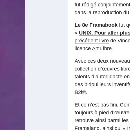
fut rédigé conjointemen
dans la reproduction du
Le 8e Framabook
fut q
«
UNIX. Pour aller plu
précédent livre
de Vincen
licence
Art Libre
.
Avec ces deux nouveau
collection d’œuvres libr
talents d’autodidacte e
des
bidouilleurs inventif
B2i©.
Et ce n’est pas fini. 
toujours à pied d’œuvre
retrouve ainsi parmi les
Framalang, ainsi qu’ «
I