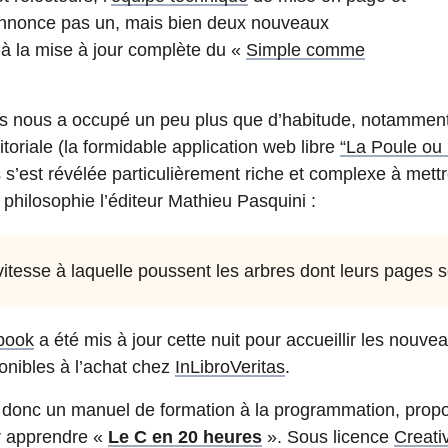
annonce pas un, mais bien deux nouveaux
à la mise à jour complète du «
Simple comme
s nous a occupé un peu plus que d’habitude, notamment p
toriale (la formidable application web libre
“La Poule ou 
s’est révélée particulièrement riche et complexe à mett
philosophie l’éditeur Mathieu Pasquini :
a vitesse à laquelle poussent les arbres dont leurs pages 
book
a été mis à jour cette nuit pour accueillir les nouve
onibles à l’achat chez
InLibroVeritas
.
donc un manuel de formation à la programmation, prop
ur apprendre «
Le C en 20 heures
». Sous licence
Creat