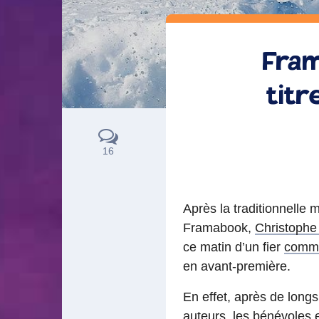
Fram
titr
16
Après la traditionnelle
Framabook,
Christophe
ce matin d’un fier
commu
en avant-première.
En effet, après de longs
auteurs, les
bénévoles
e