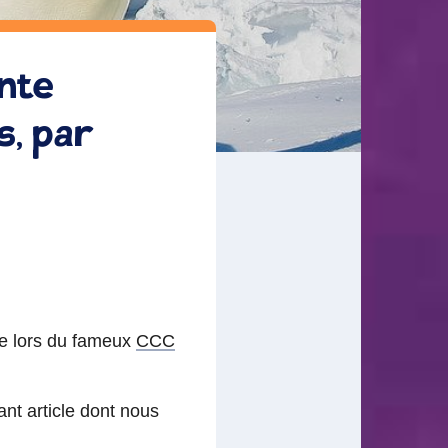
nte
s, par
e lors du fameux
CCC
nt article dont nous