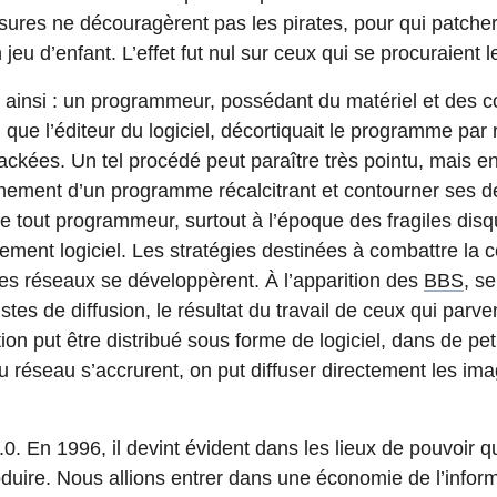
es ne découragèrent pas les pirates, pour qui patcher l
n jeu d’enfant. L’effet fut nul sur ceux qui se procuraient l
it ainsi : un programmeur, possédant du matériel et de
 que l’éditeur du logiciel, décortiquait le programme par r
ackées. Un tel procédé peut paraître très pointu, mais en fa
ement d’un programme récalcitrant et contourner ses déf
tout programmeur, surtout à l’époque des fragiles disq
ment logiciel. Les stratégies destinées à combattre la c
les réseaux se développèrent. À l’apparition des
BBS
, se
istes de diffusion, le résultat du travail de ceux qui parv
on put être distribué sous forme de logiciel, dans de peti
u réseau s’accrurent, on put diffuser directement les im
.0. En 1996, il devint évident dans les lieux de pouvoir
roduire. Nous allions entrer dans une économie de l’infor