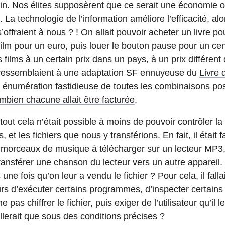
in. Nos élites supposèrent que ce serait une économie où
. La technologie de l’information améliore l’efficacité, a
’offraient à nous ? ! On allait pouvoir acheter un livre p
 film pour un euro, puis louer le bouton pause pour un c
 films à un certain prix dans un pays, à un prix différent
ressemblaient à une adaptation SF ennuyeuse du
Livre
 énumération fastidieuse de toutes les combinaisons poss
mbien chacune allait être facturée
.
tout cela n’était possible à moins de pouvoir contrôler l
, et les fichiers que nous y transférions. En fait, il était 
 morceaux de musique à télécharger sur un lecteur MP3
 transférer une chanson du lecteur vers un autre appareil
ne fois qu’on leur a vendu le fichier ? Pour cela, il fall
urs d’exécuter certains programmes, d’inspecter certains 
pas chiffrer le fichier, puis exiger de l’utilisateur qu’il l
llerait que sous des conditions précises ?