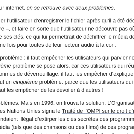
ur internet,
on se retrouve avec deux problèmes
.
r l’utilisateur d’enregistrer le fichier après qu’il a été dé
tre –, et faire en sorte que l’utilisateur ne découvre pas
 ses clés, ce qui lui permettrait de déchiffrer le média 
 fois pour toutes de leur lecteur audio à la con.
problème : il faut empêcher les utilisateurs qui parviennen
rième
problème se pose alors, car ces utilisateurs qui ré
ammes de déverrouillage, il faut les empêcher d’expliqu
out un
cinquième
problème, parce que les utilisateurs q
faut les empêcher de les dévoiler à d’autres !
oblèmes. Mais en 1996, on trouva la solution. L’Organisa
 des Nations Unies signa le
Traité de l’OMPI sur le droit d
ndaient illégal d’extirper les clés secrètes des program
 média (tels que des chansons ou des films) de ces prog