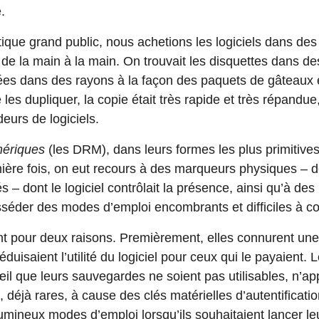
.
tique grand public, nous achetions les logiciels dans de
 de la main à la main. On trouvait les disquettes dans d
ées dans des rayons à la façon des paquets de gâteaux
de les dupliquer, la copie était très rapide et très répand
eurs de logiciels.
mériques
(les DRM), dans leurs formes les plus primitive
ère fois, on eut recours à des marqueurs physiques – d
s – dont le logiciel contrôlait la présence, ainsi qu’à de
sséder des modes d’emploi encombrants et difficiles à co
 pour deux raisons. Premièrement, elles connurent une
éduisaient l’utilité du logiciel pour ceux qui le payaient
il que leurs sauvegardes ne soient pas utilisables, n’ap
 déjà rares, à cause des clés matérielles d’autentification,
mineux modes d’emploi lorsqu’ils souhaitaient lancer leur