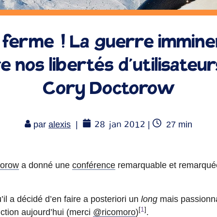
 ferme ! La guerre immine
e nos libertés d’utilisateur
Cory Doctorow
28
jan 2012
Temps
par
alexis
|
|
27
min
de
lecture
torow
a donné une
conférence
remarquable et remarqué
l a décidé d’en faire a posteriori un
long
mais passionna
[
1
]
ction aujourd’hui (merci
@ricomoro
)
.