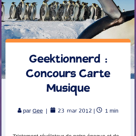
Geektionnerd :
Concours Carte
Musique
23
mar 2012
Temps
par
Gee
|
|
1
min
de
lecture