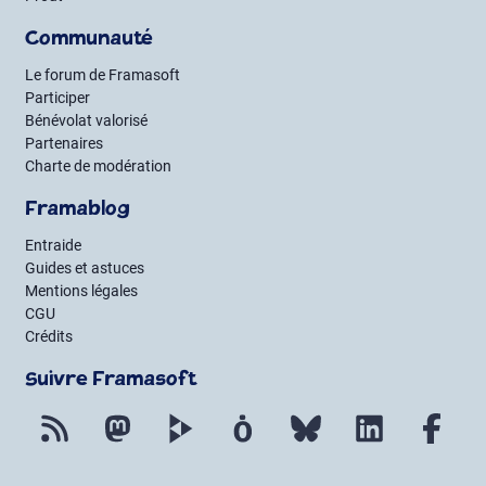
Communauté
Le forum de Framasoft
Participer
Bénévolat valorisé
Partenaires
Charte de modération
Framablog
Entraide
Guides et astuces
Mentions légales
CGU
Crédits
Suivre Framasoft
Flux RSS
Mastodon
PeerTube
Mobilizon
Bluesky
LinkedIn
Fac