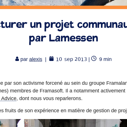
turer un projet communau
par Lamessen
10
sep 2013
Temps
par
alexis
|
|
9
min
de
lecture
de par son activisme forcené au sein du groupe Framala
unes) membres de Framasoft. Il a notamment activement p
 Advice
, dont nous vous reparlerons.
 les fruits de son expérience en matière de gestion de proj