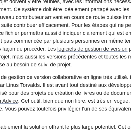
ojet doivent y être réunies, avec les informations nécess
ement. Ce système doit être idéalement partagé avec les d
uveau contributeur arrivant en cours de route puisse im
 suite contribuer efficacement. Pour les étapes qui ne p
ce fichier permettra aussi d’indiquer clairement qui est e
oit pas commencée par plusieurs personnes en même temp
 façon de procéder. Les
logiciels de gestion de version
p
rojet, mais aussi les versions précédentes et toutes les 
se au besoin de suivi de projet.
de gestion de version collaborative en ligne très utilisé. I
r Linus Torvalds. Il est avant tout destiné aux développe
tilisé pour des projets de création de livres ou de docume
 Advice
. Cet outil, bien que non libre, est très en vogue, 
bre. Vous pouvez toutefois privilégier l’un de ses équival
ablement la solution offrant le plus large potentiel. Cet o