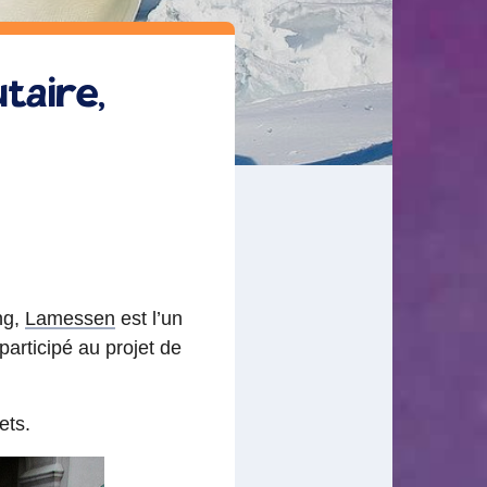
taire,
ng,
Lamessen
est l’un
articipé au projet de
ets.