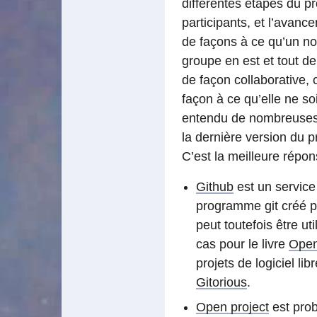
différentes étapes du pr
participants, et l’avanc
de façons à ce qu’un no
groupe en est et tout de
de façon collaborative, 
façon à ce qu’elle ne s
entendu de nombreuses
la dernière version du p
C’est la meilleure répon
Github
est un service 
programme git créé pa
peut toutefois être u
cas pour le livre
Open
projets de logiciel li
Gitorious
.
Open project
est prob