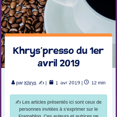
Khrys’presso du 1er
avril 2019
1
avr 2019
Temps
par
Khrys
|
|
12
min
de
lecture