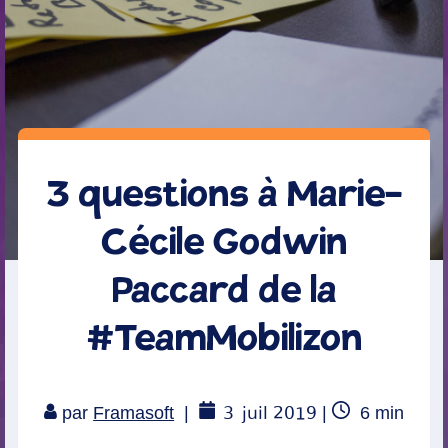
3 questions à Marie-
Cécile Godwin
Paccard de la
#TeamMobilizon
3
juil 2019
Temps
par
Framasoft
|
|
6
min
de