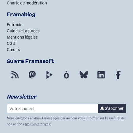
Charte de modération
Framablog
Entraide
Guides et astuces
Mentions légales
CGU
Crédits
Suivre Framasoft
Flux RSS
Mastodon
PeerTube
Mobilizon
Bluesky
LinkedIn
Fac
Newsletter
Votre courriel
à la 
S’abonner
Nous envoyons environ 4 messages par an pour vous informer sur l’essentiel de
nos actions (
voir les archives
).