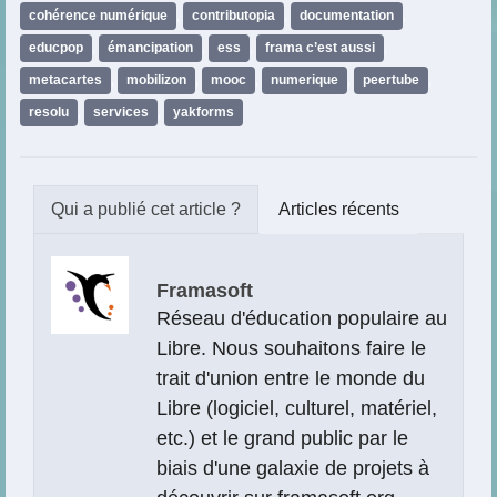
cohérence numérique
,
contributopia
,
documentation
,
educpop
,
émancipation
,
ess
,
frama c’est aussi
,
metacartes
,
mobilizon
,
mooc
,
numerique
,
peertube
,
resolu
,
services
,
yakforms
Articles récents
Framasoft
Réseau d'éducation populaire au
Libre. Nous souhaitons faire le
trait d'union entre le monde du
Libre (logiciel, culturel, matériel,
etc.) et le grand public par le
biais d'une galaxie de projets à