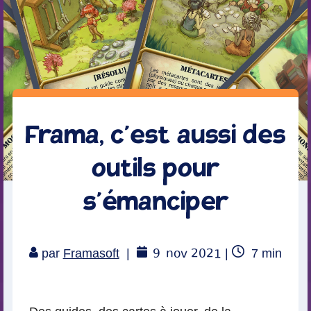
Frama, c’est aussi des
outils pour
s’émanciper
9
nov 2021
Temps
par
Framasoft
|
|
7
min
de
lecture