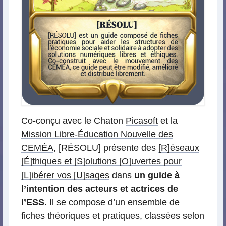
Co-conçu avec le Chaton
Picasoft
et la
Mission Libre-Éducation Nouvelle des
CEMÉA
, [RÉSOLU] présente des
[R]éseaux
[É]thiques et [S]olutions [O]uvertes pour
[L]ibérer vos [U]sages
dans
un guide à
l’intention des acteurs et actrices de
l’ESS
. Il se compose d’un ensemble de
fiches théoriques et pratiques, classées selon