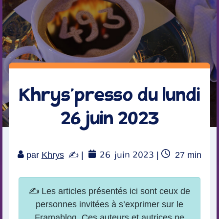
Khrys’presso du lundi
26 juin 2023
26
juin 2023
Temps
par
Khrys
|
|
27
min
de
lecture