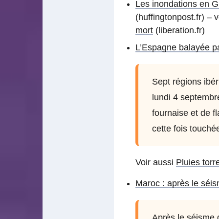
Les inondations en Gr
(huffingtonpost.fr) – 
mort
(liberation.fr)
L’Espagne balayée par
Sept régions ibér
lundi 4 septembr
fournaise et de f
cette fois touché
Voir aussi
Pluies torr
Maroc : après le séis
Après le séisme d