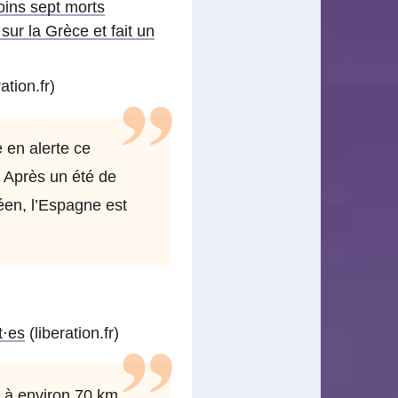
oins sept morts
sur la Grèce et fait un
ation.fr)
e en alerte ce
 Après un été de
néen, l’Espagne est
t
·
es
(liberation.fr)
t à environ 70 km