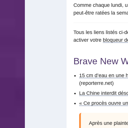
Comme chaque lundi, un 
peut-être ratées la sema
Tous les liens listés ci
activer votre
bloqueur de
Brave New W
15 cm d’eau en une he
(reporterre.net)
La Chine interdit dés
« Ce procès ouvre un
Après une plainte