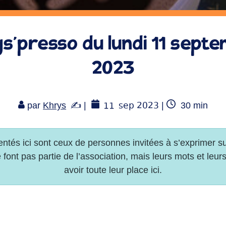
s’presso du lundi 11 sept
2023
11
sep 2023
Temps
par
Khrys
|
|
30
min
de
lecture