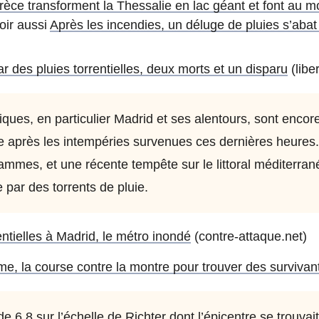
èce transforment la Thessalie en lac géant et font au m
voir aussi
Après les incendies, un déluge de pluies s’abat 
 des pluies torrentielles, deux morts et un disparu
(liber
iques, en particulier Madrid et ses alentours, sont encor
e après les intempéries survenues ces dernières heures.
lammes, et une récente tempête sur le littoral méditerra
e par des torrents de pluie.
entielles à Madrid, le métro inondé
(contre-attaque.net)
me, la course contre la montre pour trouver des survivan
e 6,8 sur l’échelle de Richter dont l’épicentre se trouvai