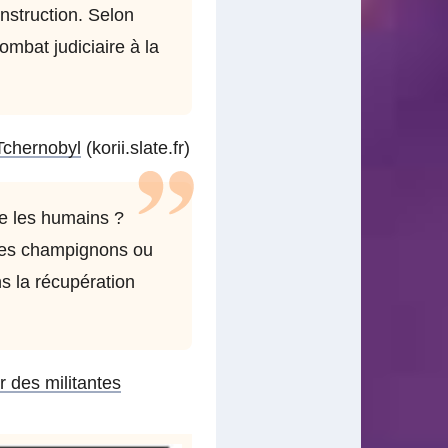
instruction. Selon
mbat judiciaire à la
Tchernobyl
(korii.slate.fr)
ue les humains ?
 des champignons ou
ns la récupération
 des militantes