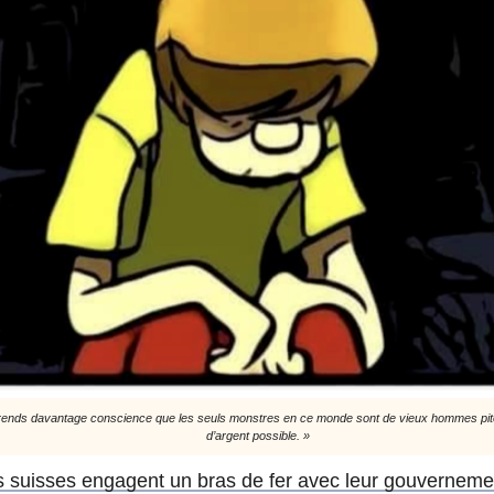
rends davantage conscience que les seuls monstres en ce monde sont de vieux hommes pitoy
d’argent possible. »
es suisses engagent un bras de fer avec leur gouverneme