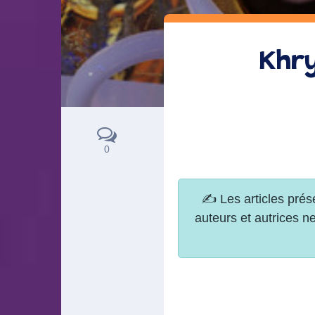
Khry
0