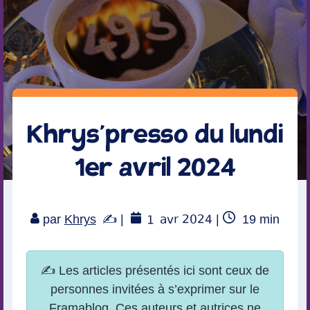
Khrys’presso du lundi
1er avril 2024
1
avr 2024
Temps
par
Khrys
|
|
19
min
de
lecture