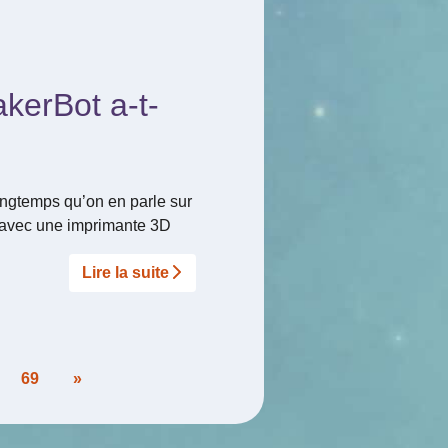
kerBot a-t-
longtemps qu’on en parle sur
u’avec une imprimante 3D
Lire la suite­­
69
»