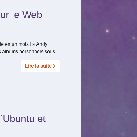
sur le Web
de en un mois ! » Andy
 des albums personnels sous
Lire la suite­­
d’Ubuntu et