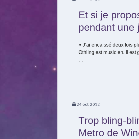
Et si je prop
pendant une 
« J’ai encaissé deux fois p
Othling est musicien. Il est
…
24
oct 2012
Trop bling-bl
Metro de Wi