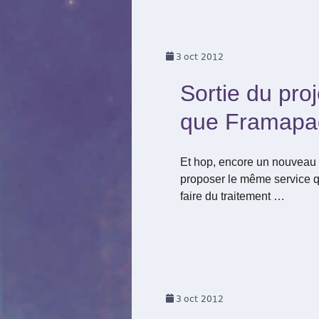
3
oct 2012
Sortie du pro
que Framapad 
Et hop, encore un nouveau p
proposer le même service qu
faire du traitement …
3
oct 2012