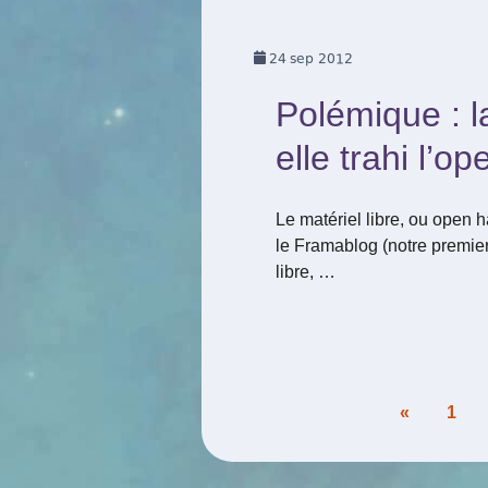
24
sep 2012
Polémique : l
elle trahi l’o
Le matériel libre, ou open h
le Framablog (notre premie
libre, …
Pagination
«
1
des