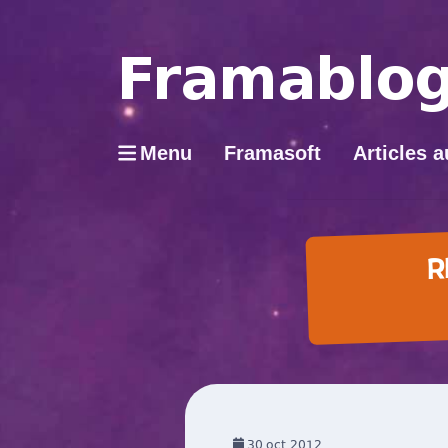
Menu
Framasoft
Articles a
R
30
oct 2012