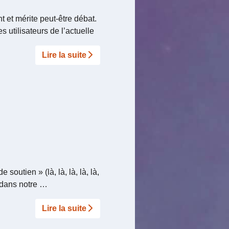
nt et mérite peut-être débat.
 utilisateurs de l’actuelle
Lire la suite­­
outien » (là, là, là, là, là,
s dans notre …
Lire la suite­­