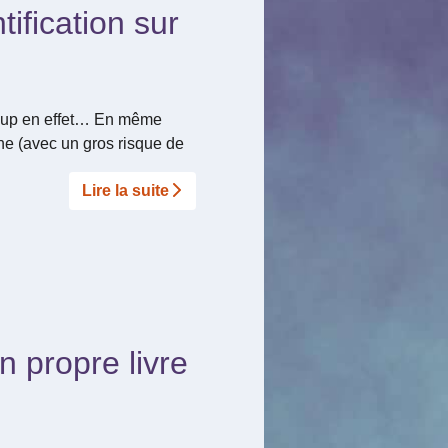
ification sur
coup en effet… En même
ne (avec un gros risque de
Lire la suite­­
 propre livre