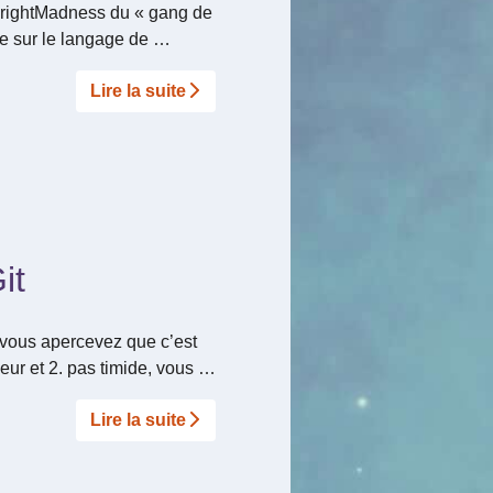
pyrightMadness du « gang de
re sur le langage de …
Lire la suite­­
it
 vous apercevez que c’est
eur et 2. pas timide, vous …
Lire la suite­­