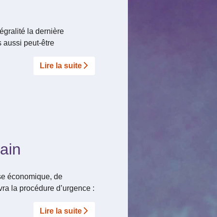
gralité la dernière
 aussi peut-être
Lire la suite­­
rain
rise économique, de
vra la procédure d’urgence :
Lire la suite­­