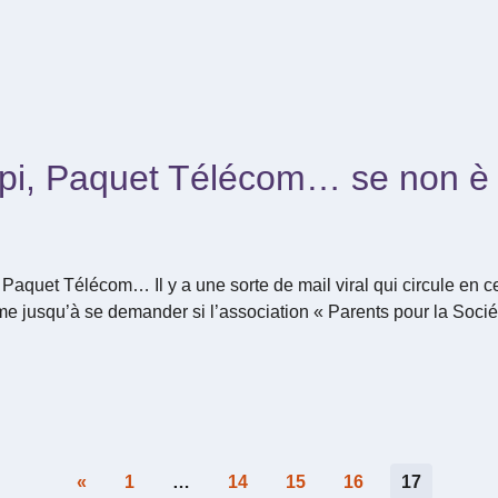
pi, Paquet Télécom… se non è 
 Paquet Télécom… Il y a une sorte de mail viral qui circule en 
me jusqu’à se demander si l’association « Parents pour la Sociét
«
1
…
14
15
16
17