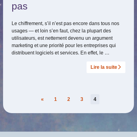
pas
Le chiffrement, s’il n’est pas encore dans tous nos
usages — et loin s’en faut, chez la plupart des
utilisateurs, est nettement devenu un argument
marketing et une priorité pour les entreprises qui
distribuent logiciels et services. En effet, le …
Lire la suite­­
Pagination
«
1
2
3
4
des
publications