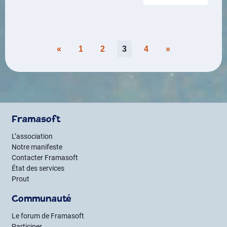
Pagination
«
1
2
3
4
»
des
publications
Framasoft
L’association
Notre manifeste
Contacter Framasoft
État des services
Prout
Communauté
Le forum de Framasoft
Participer