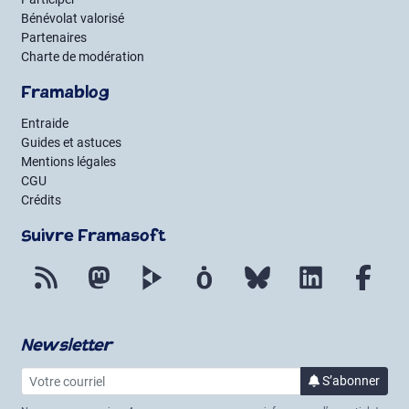
Bénévolat valorisé
Partenaires
Charte de modération
Framablog
Entraide
Guides et astuces
Mentions légales
CGU
Crédits
Suivre Framasoft
Flux RSS
Mastodon
PeerTube
Mobilizon
Bluesky
LinkedIn
Fac
Newsletter
Votre courriel
à la 
S’abonner