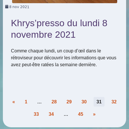
8
nov 2021
Khrys’presso du lundi 8
novembre 2021
Comme chaque lundi, un coup d’œil dans le
rétroviseur pour découvrir les informations que vous
avez peut-être ratées la semaine dernière.
Pagination
«
1
…
28
29
30
31
32
des
33
34
…
45
»
publications