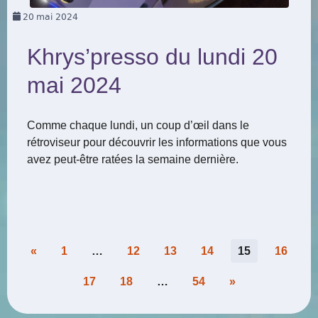
20
mai 2024
Khrys’presso du lundi 20
mai 2024
Comme chaque lundi, un coup d’œil dans le
rétroviseur pour découvrir les informations que vous
avez peut-être ratées la semaine dernière.
Pagination
«
1
…
12
13
14
15
16
des
17
18
…
54
»
publications