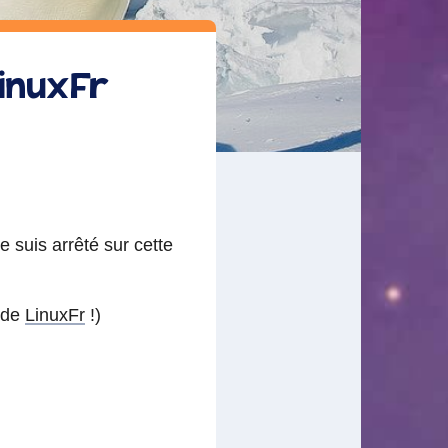
LinuxFr
me suis arrêté sur cette
é de
LinuxFr
!)