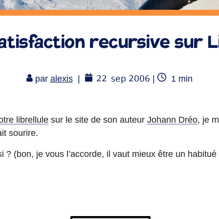
tisfaction recursive sur 
22
sep 2006
Temps
par
alexis
|
|
1
min
de
lecture
otre librellule
sur le site de son auteur
Johann Dréo
, je 
it sourire.
 ? (bon, je vous l’accorde, il vaut mieux être un habitu