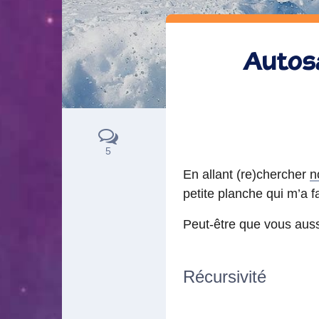
Autosa
5
En allant (re)chercher
n
petite planche qui m’a fa
Peut-être que vous aussi
Récursivité