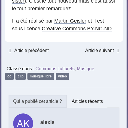
sister
). C’est le tout nouveau mais c’est aussi
le tout premier remarquez.
Il a été réalisé par
Martin Geisler
et il est
sous licence
Creative Commons BY-NC-ND
.
Article précédent
Article suivant
Classé dans :
Communs culturels
,
Musique
cc
,
clip
,
musique libre
,
video
Articles récents
alexis