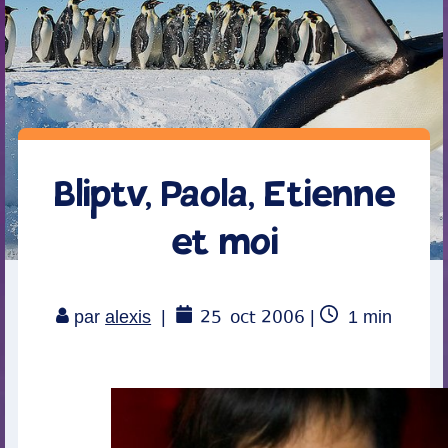
Bliptv, Paola, Etienne
et moi
25
oct 2006
Temps
par
alexis
|
|
1
min
de
lecture