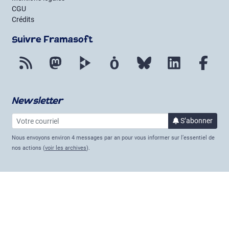
CGU
Crédits
Suivre Framasoft
Flux RSS
Mastodon
PeerTube
Mobilizon
Bluesky
LinkedIn
Fac
Newsletter
Votre courriel
à la 
S’abonner
Nous envoyons environ 4 messages par an pour vous informer sur l’essentiel de
nos actions (
voir les archives
).