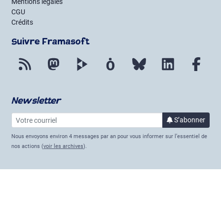
Mentions légales
CGU
Crédits
Suivre Framasoft
Flux RSS
Mastodon
PeerTube
Mobilizon
Bluesky
LinkedIn
Fac
Newsletter
Votre courriel
à la 
S’abonner
Nous envoyons environ 4 messages par an pour vous informer sur l’essentiel de
nos actions (
voir les archives
).