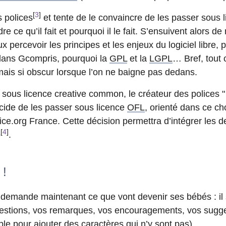
[
3
]
s polices
et tente de le convaincre de les passer sous l
 ce qu’il fait et pourquoi il le fait. S’ensuivent alors 
x percevoir les principes et les enjeux du logiciel libre,
e dans Gcompris, pourquoi la
GPL
et la
LGPL
… Bref, tout c
 mais si obscur lorsque l’on ne baigne pas dedans.
sous licence creative common, le créateur des polices " 
écide de les passer sous licence
OFL
, orienté dans ce ch
ce.org France. Cette décision permettra d’intégrer les d
[
4
]
o
.
 !
emande maintenant ce que vont devenir ses bébés : il s
uestions, vos remarques, vos encouragements, vos sugge
le pour ajouter des caractères qui n’y sont pas).