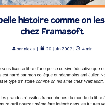
elle histoire comme on le
chez Framasoft
20
juin 2007
Temps
par
alexis
|
|
4
min
de
lecture
e sous licence libre d’une police cursive éducative que n
us est narré par mon collègue et néanmoins ami Julien 
t le type d’histoire
comme on les aime chez Framasoft
.
 des grandes réussites francophones du monde du libre à 
mure qu’il pourrait même être intégré dans les futures ve