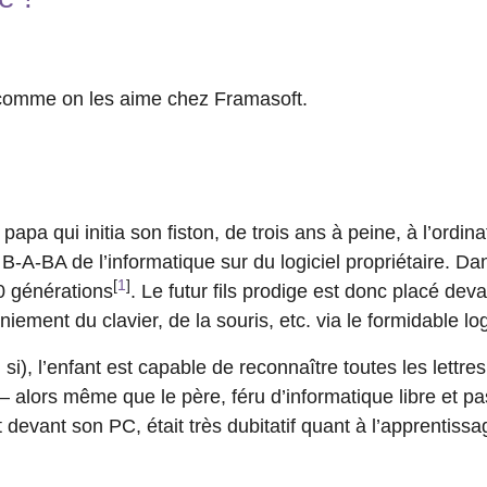
e comme on les aime chez Framasoft.
e papa qui initia son fiston, de trois ans à peine, à l’ord
-A-BA de l’informatique sur du logiciel propriétaire. Dans
[
1
]
0 générations
. Le futur fils prodige est donc placé de
iement du clavier, de la souris, etc. via le formidable log
 si), l’enfant est capable de reconnaître toutes les lettres 
 – alors même que le père, féru d’informatique libre et 
evant son PC, était très dubitatif quant à l’apprentissa