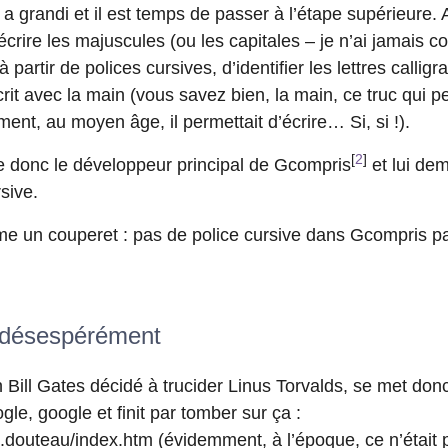
t a grandi et il est temps de passer à l’étape supérieure.
 écrire les majuscules (ou les capitales – je n’ai jamais co
 partir de polices cursives, d’identifier les lettres calli
crit avec la main (vous savez bien, la main, ce truc qui 
lement, au moyen âge, il permettait d’écrire… Si, si !).
[
2
]
e donc le développeur principal de Gcompris
et lui dem
sive.
 un couperet : pas de police cursive dans Gcompris pa
 désespérément
Bill Gates décidé à trucider Linus Torvalds, se met donc
ogle, google et finit par tomber sur ça :
jm.douteau/index.htm
(évidemment, à l’époque, ce n’était p