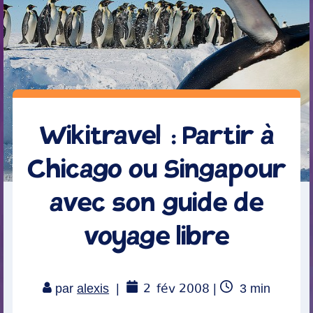
Wikitravel : Partir à
Chicago ou Singapour
avec son guide de
voyage libre
2
fév 2008
Temps
par
alexis
|
|
3
min
de