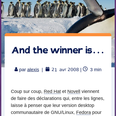
And the winner is…
21
avr 2008
Temps
par
alexis
|
|
3
min
de
lecture
Coup sur coup,
Red Hat
et
Novell
viennent
de faire des déclarations qui, entre les lignes,
laisse à penser que leur version desktop
communautaire de GNU/Linux,
Fedora
pour