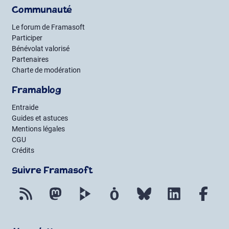
Communauté
Le forum de Framasoft
Participer
Bénévolat valorisé
Partenaires
Charte de modération
Framablog
Entraide
Guides et astuces
Mentions légales
CGU
Crédits
Suivre Framasoft
Flux RSS
Mastodon
PeerTube
Mobilizon
Bluesky
LinkedIn
Fac