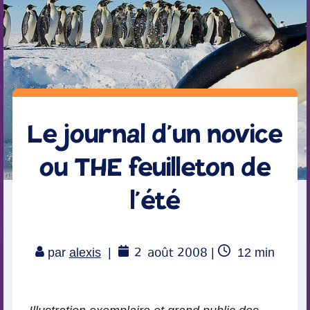
Le journal d’un novice
ou THE feuilleton de
l’été
2
août 2008
Temps
par
alexis
|
|
12
min
de
lecture