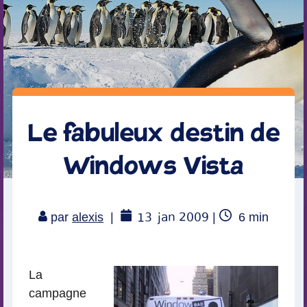
Le fabuleux destin de
Windows Vista
13
jan 2009
Temps
par
alexis
|
|
6
min
de
lecture
La
campagne