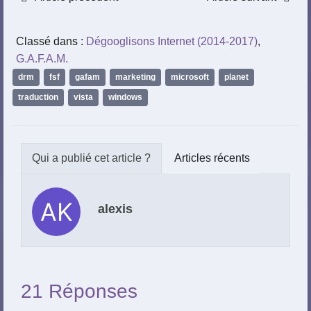
Classé dans :
Dégooglisons Internet (2014-2017)
,
G.A.F.A.M.
drm
,
fsf
,
gafam
,
marketing
,
microsoft
,
planet
,
traduction
,
vista
,
windows
Articles récents
alexis
21 Réponses