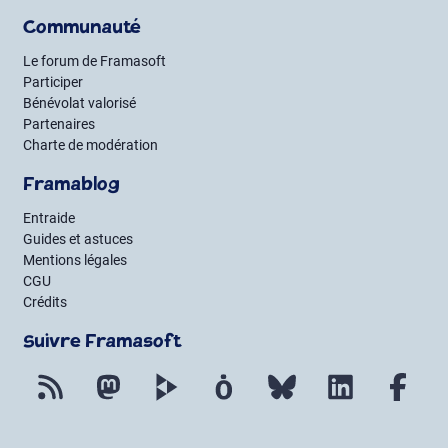
Communauté
Le forum de Framasoft
Participer
Bénévolat valorisé
Partenaires
Charte de modération
Framablog
Entraide
Guides et astuces
Mentions légales
CGU
Crédits
Suivre Framasoft
Flux RSS
Mastodon
PeerTube
Mobilizon
Bluesky
LinkedIn
Fac