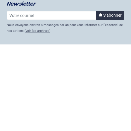
Newsletter
Votre courriel
à la 
S’abonner
Nous envoyons environ 4 messages par an pour vous informer sur l’essentiel de
nos actions (
voir les archives
).