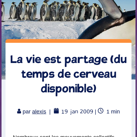
La vie est partage (du
temps de cerveau
disponible)
19
jan 2009
Temps
par
alexis
|
|
1
min
de
lecture