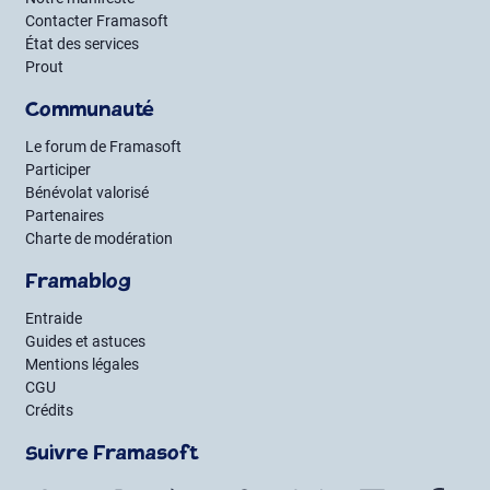
Contacter Framasoft
État des services
Prout
Communauté
Le forum de Framasoft
Participer
Bénévolat valorisé
Partenaires
Charte de modération
Framablog
Entraide
Guides et astuces
Mentions légales
CGU
Crédits
Suivre Framasoft
Flux RSS
Mastodon
PeerTube
Mobilizon
Bluesky
LinkedIn
Fac