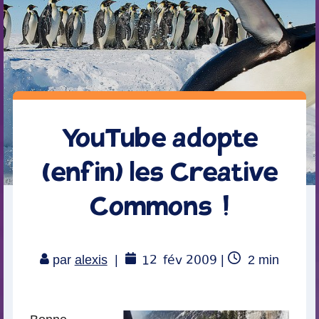
YouTube adopte
(enfin) les Creative
Commons !
12
fév 2009
Temps
par
alexis
|
|
2
min
de
lecture