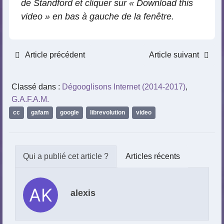
de Standford et cliquer sur « Download this
video » en bas à gauche de la fenêtre.
Article précédent
Article suivant
Classé dans :
Dégooglisons Internet (2014-2017)
,
G.A.F.A.M.
cc
,
gafam
,
google
,
librevolution
,
video
Articles récents
alexis