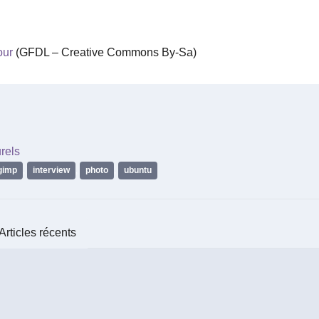
our
(GFDL – Creative Commons By-Sa)
rels
gimp
,
interview
,
photo
,
ubuntu
Articles récents