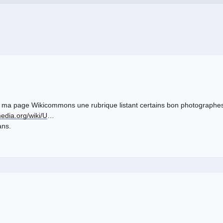
sur ma page Wikicommons une rubrique listant certains bon photographes
edia.org/wiki/U
…
ans.
.