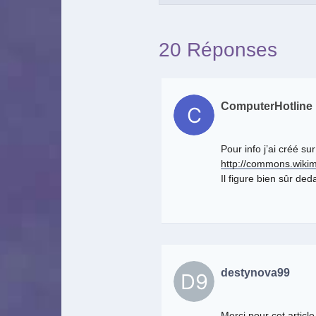
20 Réponses
ComputerHotline
Pour info j’ai créé 
http://commons.wikim
Il figure bien sûr ded
destynova99
Merci pour cet article