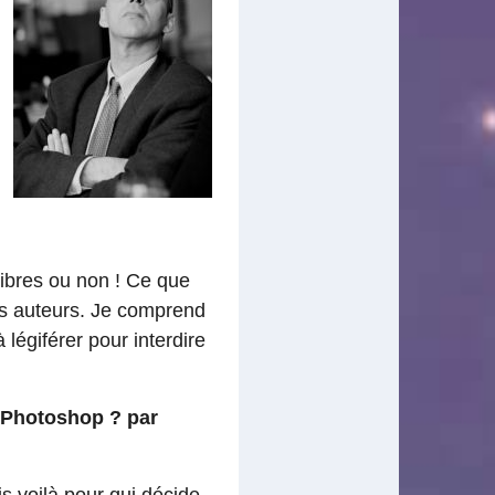
libres ou non ! Ce que
es auteurs. Je comprend
légiférer pour interdire
à Photoshop ? par
s voilà pour qui décide