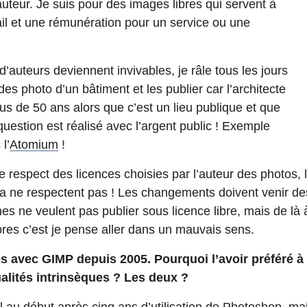
’auteur. Je suis pour des images libres qui servent à
ail et une rémunération pour un service ou une
d’auteurs deviennent invivables, je râle tous les jours
des photo d’un bâtiment et les publier car l’architecte
us de 50 ans alors que c’est un lieu publique et que
uestion est réalisé avec l’argent public ! Exemple
l’
Atomium
!
le respect des licences choisies par l’auteur des photos, 
ia ne respectent pas ! Les changements doivent venir d
s ne veulent pas publier sous licence libre, mais de là à 
libres c’est je pense aller dans un mauvais sens.
s avec GIMP depuis 2005. Pourquoi l’avoir préféré 
alités intrinsèques ? Les deux ?
 au début après cinq ans d’utilisation de Photoshop, mai