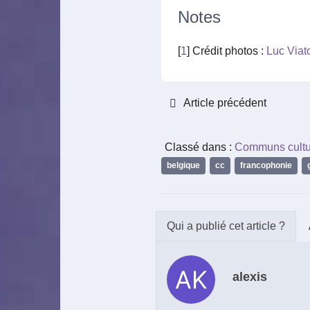
Notes
[
1
] Crédit photos :
Luc Viat
Article précédent
Classé dans :
Communs cultu
belgique
,
cc
,
francophonie
,
alexis