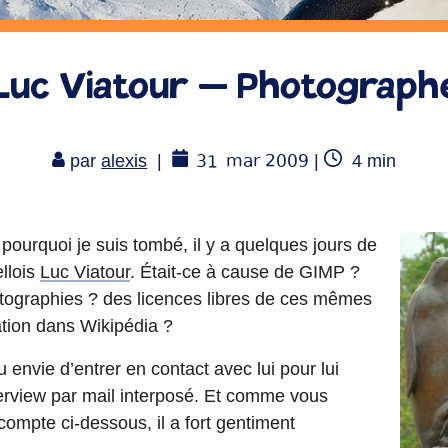
Luc Viatour – Photograph
31
mar 2009
Temps
par
alexis
|
|
4
min
de
lecture
pourquoi je suis tombé, il y a quelques jours de
ellois
Luc Viatour
. Était-ce à cause de GIMP ?
otographies ? des licences libres de ces mêmes
tion dans Wikipédia ?
eu envie d’entrer en contact avec lui pour lui
erview par mail interposé. Et comme vous
ompte ci-dessous, il a fort gentiment