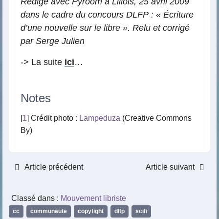
Rédigé avec Pyroom à Lillois, 25 avril 2009
dans le cadre du concours DLFP : « Écriture
d’une nouvelle sur le libre ». Relu et corrigé
par Serge Julien
-> La suite
ici
…
Notes
[
1
] Crédit photo :
Lampeduza
(Creative Commons
By)
Article précédent
Article suivant
Classé dans :
Mouvement libriste
cc
,
communaute
,
copyfight
,
dlfp
,
scifi