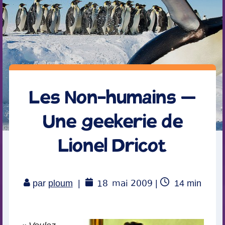
Les Non-humains –
Une geekerie de
Lionel Dricot
18
mai 2009
Temps
par
ploum
|
|
14
min
de
lecture