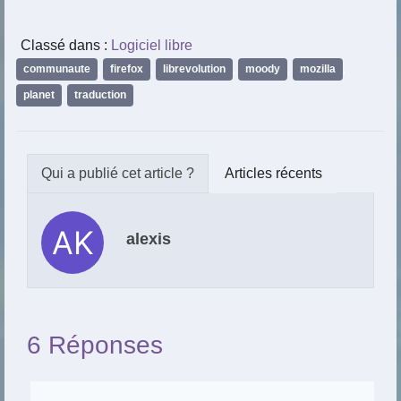
Classé dans :
Logiciel libre
communaute
,
firefox
,
librevolution
,
moody
,
mozilla
,
planet
,
traduction
Articles récents
alexis
6 Réponses