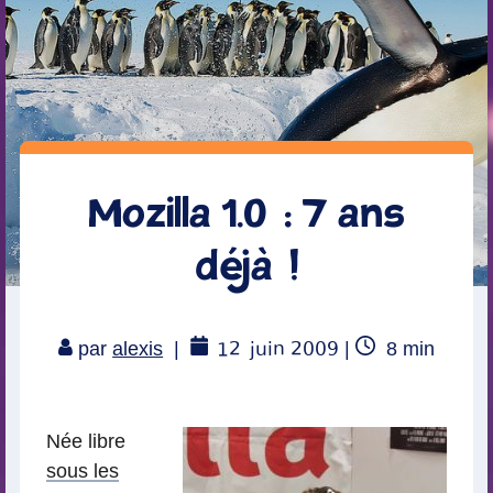
Mozilla 1.0 : 7 ans
déjà !
12
juin 2009
Temps
par
alexis
|
|
8
min
de
lecture
Née libre
sous les